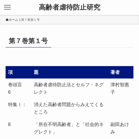
高齢者虐待防止研究
ホーム
第７巻第１号
第７巻第１号
項
題
著者
巻頭言
高齢者虐待防止法とセルフ・ネグ
津村智惠
6
レクト
子
特集Ⅰ：
消えた高齢者問題からみえてくる
ところ
8
「所在不明高齢者」と「社会的ネ
副田あけ
グレクト」
み