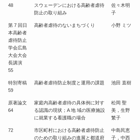
48
スウェーデンにおける高齢者虐待
佐々木明
防止の取り組み
子
第 7 回日
高齢者虐待のないまちづくり
小野 ミツ
本高齢者
虐待防止
学会広島
大会大会
長講演
55
特別寄稿
高齢者虐待防止制度と運用の課題
池田 直樹
59
原著論文
家庭内高齢者虐待の具体例に対す
松岡 聖
64
る認識の現状；A 地 域の医療施設
美，生野
に就業する看護職の場合
繁子
72
市区町村における高齢者虐待防止
中島民恵
のための取り組みの進展と都道府
子，中西