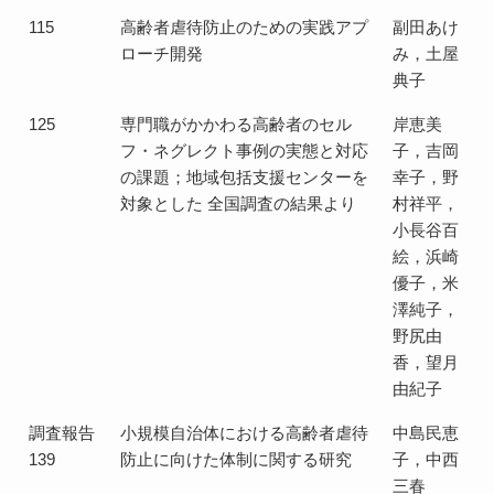
115
高齢者虐待防止のための実践アプ
副田あけ
ローチ開発
み，土屋
典子
125
専門職がかかわる高齢者のセル
岸恵美
フ・ネグレクト事例の実態と対応
子，吉岡
の課題；地域包括支援センターを
幸子，野
対象とした 全国調査の結果より
村祥平，
小長谷百
絵，浜崎
優子，米
澤純子，
野尻由
香，望月
由紀子
調査報告
小規模自治体における高齢者虐待
中島民恵
139
防止に向けた体制に関する研究
子，中西
三春