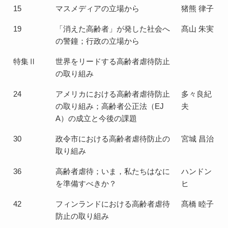
15
マスメディアの立場から
猪熊 律子
19
「消えた高齢者」が発した社会へ
髙山 朱実
の警鐘；行政の立場から
特集Ⅱ
世界をリードする高齢者虐待防止
の取り組み
24
アメリカにおける高齢者虐待防止
多々良紀
の取り組み；高齢者公正法（EJ
夫
A）の成立と今後の課題
30
政令市における高齢者虐待防止の
宮城 昌治
取り組み
36
高齢者虐待；いま，私たちはなに
ハンドン
を準備すべきか？
ヒ
42
フィンランドにおける高齢者虐待
髙橋 睦子
防止の取り組み