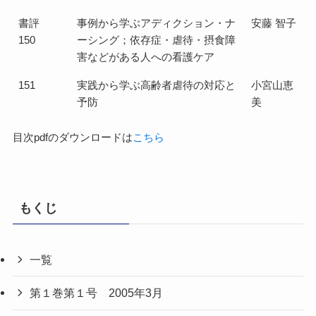
書評
事例から学ぶアディクション・ナ
安藤 智子
150
ーシング；依存症・虐待・摂食障
害などがある人への看護ケア
151
実践から学ぶ高齢者虐待の対応と
小宮山恵
予防
美
目次pdfのダウンロードは
こちら
もくじ
一覧
第１巻第１号 2005年3月