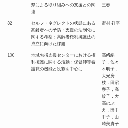
県による取り組みへの支援との関
三春
連
82
セルフ・ネグレクトの状態にある
野村 祥平
高齢者への予防・支援の法制化に
関する考察；高齢者権利擁護法の
成立に向けた課題
100
地域包括支援センターにおける権
髙﨑絹
利擁護に関する活動；保健師等看
子，佐々
護職の機能と役割を中心に
木明子，
大光房
枝，田沼
寮子，高
紋子，大
高のぶ
え，田中
甲子，山
崎美貴子