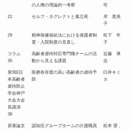
の人権の理論的一考察
司
22
セルフ・ネグレクトと孤立死
岸 恵美
子
29
精神保健福祉法における保護者制
松下 年
度・入院制度の見直し
子
コラム
高齢者虐待対応専門職チームの活
近藤 厚
35
動から見える課題
志
第9回日
医療依存度の高い高齢者の虐待予
臼井キミ
本高齢者
防
カ
虐待防止
学会神戸
大会大会
長講演
38
原著論文
認知症グループホームの介護職員
松本 望，