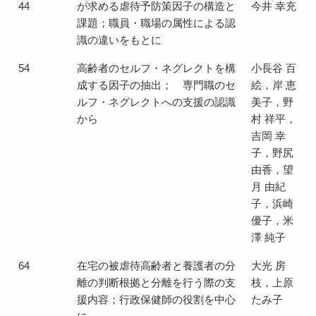
44
が求める虐待予防策因子の構造と
今井 幸充
課題；職員・職場の属性による認
識の違いをもとに
54
高齢者のセルフ・ネグレクトを構
小長谷 百
成する因子の抽出； 専門職のセ
絵，岸 恵
ルフ・ネグレクトへの支援の認識
美子，野
から
村 祥平，
吉岡 幸
子，野尻
由香，望
月 由紀
子，浜崎
優子，米
澤 純子
64
在宅の被虐待高齢者と養護者の分
大光 房
離の判断根拠と分離を行う際の支
枝，上原
援内容；行政保健師の役割を中心
たみ子