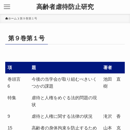
高齢者虐待防止研究
ホーム
第９巻第１号
第９巻第１号
項
題
著者
巻頭言
今後の当学会が取り組むべきいく
池田 直
6
つかの課題
樹
特集
虐待と人権をめぐる法的問題の現
状
9
虐待と人権に関する法律の状況
滝沢 香
15
高齢者の身体拘束を防止するため
山本 克