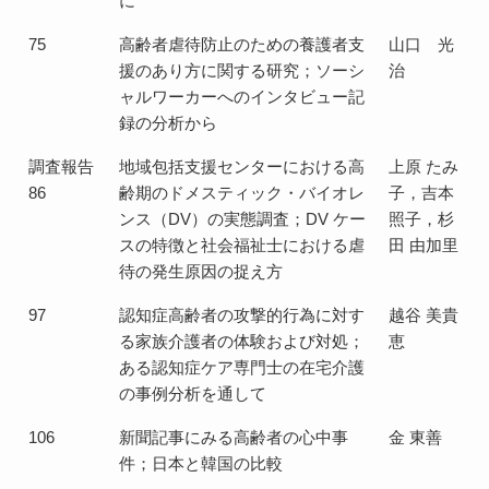
に
75
高齢者虐待防止のための養護者支
山口 光
援のあり方に関する研究；ソーシ
治
ャルワーカーへのインタビュー記
録の分析から
調査報告
地域包括支援センターにおける高
上原 たみ
86
齢期のドメスティック・バイオレ
子，吉本
ンス（DV）の実態調査；DV ケー
照子，杉
スの特徴と社会福祉士における虐
田 由加里
待の発生原因の捉え方
97
認知症高齢者の攻撃的行為に対す
越谷 美貴
る家族介護者の体験および対処；
恵
ある認知症ケア専門士の在宅介護
の事例分析を通して
106
新聞記事にみる高齢者の心中事
金 東善
件；日本と韓国の比較