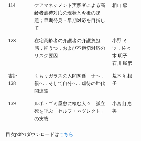
114
ケアマネジメント実践者による高
相山 馨
齢者虐待対応の現状と今後の課
題；早期発見・早期対応を目指し
て
128
在宅高齢者の介護者の介護負担
小野 ミ
感，抑うつ，および不適切対応の
ツ，佐々
リスク要因
木 明子，
石川 勝彦
書評
くもりガラスの人間関係 子へ，
荒木 乳根
138
親へ，そして自分へ，虐待の世代
子
間連鎖
139
ルポ・ゴミ屋敷に棲む人々 孤立
小宮山 恵
死を呼ぶ「セルフ・ネグレクト」
美
の実態
目次pdfのダウンロードは
こちら