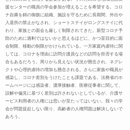
援センターの職員の学会参加が増えることを希望する。コロ
ナ自粛を錦の御旗に組織、施設を守るために長期間、外出や
入退所の禁止がなされ、ショートステイがロングステイに代
わり、家族との面会も厳しく制限されてきた。新型コロナ予
防のために過剰ではないかと思えるほどに、かつ盲目的に面
会制限、移動の制限がかけられている。一方家庭内虐待に関
しては、コロナを理由に訪問介護員などの訪問を拒否する場
合もあるだろう。周りから見えない状況が懸念され、ネグレ
クトや心理的虐待の増加も懸念される。さらに家族や職員が
感染し、コロナ差別をうけたことも課題である。法務省のホ
ームぺージには感染者、濃厚接触者、医療従事者に関して、
誤解や偏見に基づく差別は許されないとしているが、介護サ
ービス利用者の人権には思いが至たってはいない。我々の学
会が問題提起しない限り、高齢者の人権問題は解決しないで
あろう。