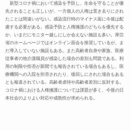
新型コロナ禍において感染を予防し、生命を守ることが優
先されることも正しいが、一方個人の人権は置き去りにされ
たことは間違いがない。感染流行時のマイナス面に今後は配
慮する必要がある。感染予防と人権擁護のどちらを優先する
か、いまだにモニター越しにしか会えない施設も多い。厚労
省のホームぺージではオンライン面会を推奨しているが、ま
だ導入していない施設もある。また高齢者自身や家族、医療
従事者の他介護職員が感染した場合の差別も問題である。利
用の制限や拒否が新聞でも報告されている場合もあるし、医
療機関への入院を拒否されたり、後回しにされた場合もある
とも報道されている。高齢者虐待や高齢者差別に反対する。
コロナ禍における人権擁護については課題が多く、今後の日
本社会のよりよい対応や成熟性が求められる。