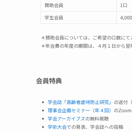
賛助会員
1口 
学生会員
4,00
＊賛助会員については、ご希望の口数にて
＊年会費の年度の期間は、４月１日から翌
会員特典
学会誌「高齢者虐待防止研究」
の送付
理事会企画セミナー（年４回）
のZoo
学会アーカイブズ
の無料視聴
学術大会
での発表、学会誌への投稿