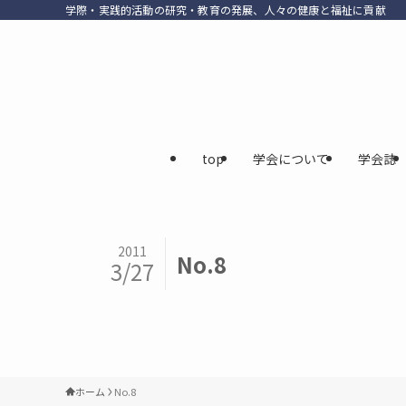
学際・実践的活動の研究・教育の発展、人々の健康と福祉に貢献
top
学会について
学会誌
2011
No.8
3/27
ホーム
No.8