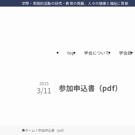
学際・実践的活動の研究・教育の発展、人々の健康と福祉に貢献
top
学会について
学会誌
2015
参加申込書（pdf）
3/11
ホーム
参加申込書（pdf）