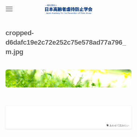
cropped-
d6dafc19e2c72e252c75e578ad77a796_
m.jpg
あわせて読みたい