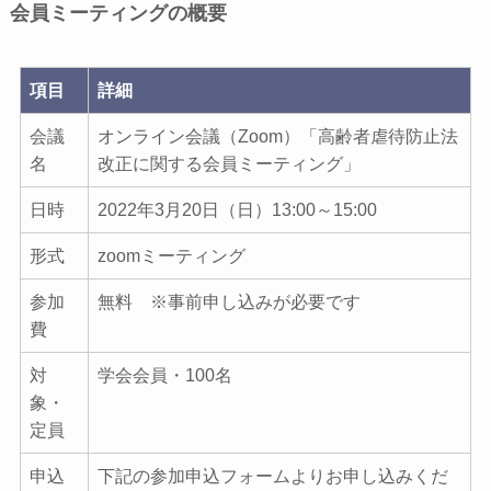
会員ミーティングの概要
項目
詳細
会議
オンライン会議（Zoom）「高齢者虐待防止法
名
改正に関する会員ミーティング」
日時
2022年3月20日（日）13:00～15:00
形式
zoomミーティング
参加
無料 ※事前申し込みが必要です
費
対
学会会員・100名
象・
定員
申込
下記の参加申込フォームよりお申し込みくだ