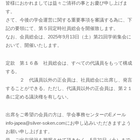
皆様におかれましては益々ご清祥の事とお慶び申し上げま
す。
さて、今後の学会運営に関する重要事項を審議する為に、下
記の要領にて、第５回定時社員総会を開催致します。
なお、会員総会は、2025年9月13日（土）第21回学術集会に
おいて、開催いたします。
定款 第１６条 社員総会は、すべての代議員をもって構成
する。
２ 代議員以外の正会員は、社員総会に出席し、発言
することができる。ただし、代議員以外の正会員は、第２１
条に定める議決権を有しない。
出席をご希望の会員の方は、学会事務センターのEメール
info-japea@silver-soken.comにお申し込みいただきますよう
お願い申し上げます。
尚、ご出欠状況を把握させて頂きたく、5月31日（土）まで